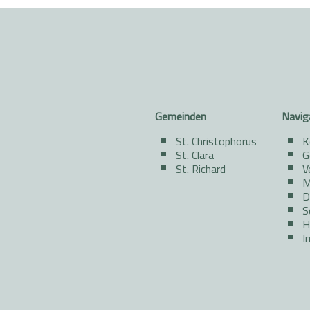
Gemeinden
Navig
St. Christophorus
K
St. Clara
G
St. Richard
V
M
D
S
H
I