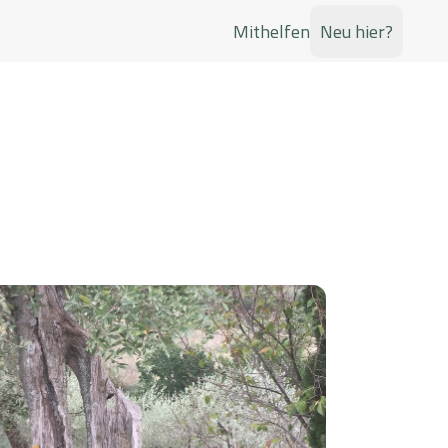
Mithelfen
Neu hier?
Jugend
Glaubenswachstum
Musik
Taufkurs
Kirchenchöre
sene
Glaubenskurs für Erwachsene
Singen und mitgestalten
n
Taufkurs für Kleinkinder
Little Richards
n Gremien in der Pfarrei Hl. Drei Könige
n
es dienen
Taufvorbereitung für Kinder bis zur 2.
Band von St. Richard
Klasse
Kindergruppe
Erstkommunion
 Gott
und Glaube
Jeden Freitag singen und
Ein Fest der Gemeinschaft mit Jesus
spielen
s
latz
Alphakurs
tz und Treffpunkt für
Freude am Glauben entdecken
t dem
Jüngerschaftsschule