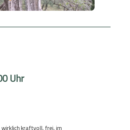
Wachen in der Gottesbeziehung
Bibel & Exerzitien
Zeit für Gott
Wallfahrt
Gott näher kommen
00 Uhr
irklich kraftvoll, frei, im