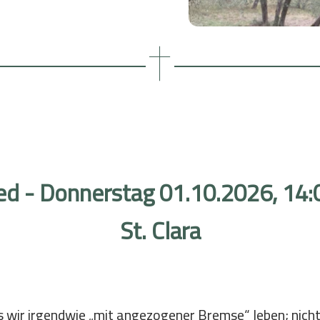
Bildung
Meditation im Alltag
istand
Mittwochs: Zeit der Stille
Reisen
Gemeinsam Zeit verbringen
ed - Donnerstag 01.10.2026, 14:
St. Clara
 wir irgendwie „mit angezogener Bremse“ leben; nicht w