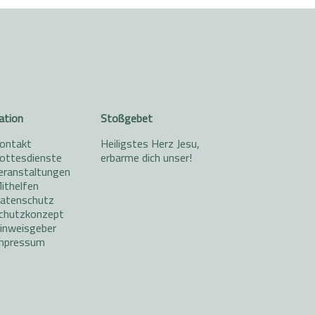
ation
Stoßgebet
ontakt
Heiligstes Herz Jesu,
ottesdienste
erbarme dich unser!
eranstaltungen
ithelfen
atenschutz
chutzkonzept
inweisgeber
mpressum