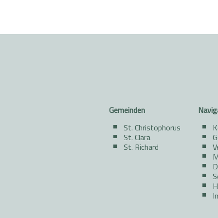
Gemeinden
Navig
St. Christophorus
K
St. Clara
G
St. Richard
V
M
D
S
H
I