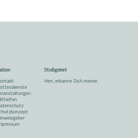
ation
Stoßgebet
ontakt
Herr, erbarme Dich meiner.
ottesdienste
eranstaltungen
ithelfen
atenschutz
chutzkonzept
inweisgeber
mpressum