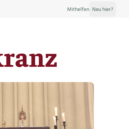
Mithelfen
Neu hier?
Jugend
Glaubenswachstum
Musik
kranz
Taufkurs
Kirchenchöre
sene
Glaubenskurs für Erwachsene
Singen und mitgestalten
n
Taufkurs für Kleinkinder
Little Richards
n Gremien in der Pfarrei Hl. Drei Könige
n
es dienen
Taufvorbereitung für Kinder bis zur 2.
Band von St. Richard
Klasse
Kindergruppe
Erstkommunion
 Gott
und Glaube
Jeden Freitag singen und
Ein Fest der Gemeinschaft mit Jesus
spielen
s
latz
Alphakurs
tz und Treffpunkt für
Freude am Glauben entdecken
t dem
Jüngerschaftsschule