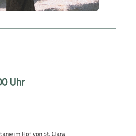
Wachen in der Gottesbeziehung
Bibel & Exerzitien
Zeit für Gott
Wallfahrt
Gott näher kommen
00 Uhr
anie im Hof von St. Clara