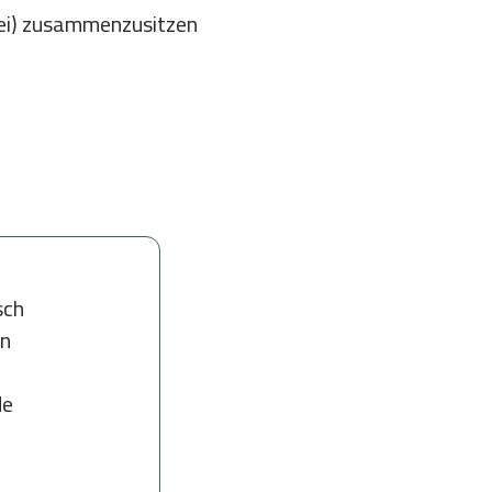
rei) zusammenzusitzen
sch
in
de