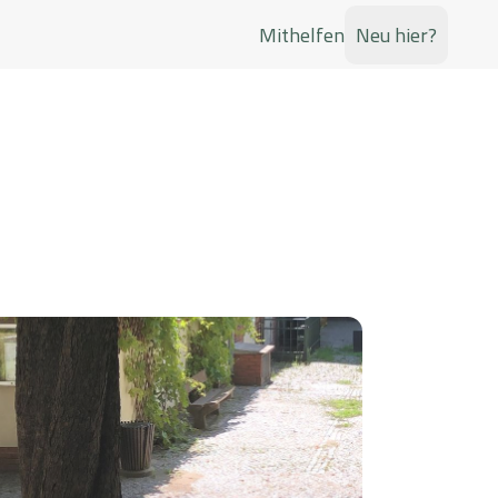
Mithelfen
Neu hier?
Jugend
Glaubenswachstum
Musik
Taufkurs
Kirchenchöre
sene
Glaubenskurs für Erwachsene
Singen und mitgestalten
n
Taufkurs für Kleinkinder
Little Richards
n Gremien in der Pfarrei Hl. Drei Könige
n
es dienen
Taufvorbereitung für Kinder bis zur 2.
Band von St. Richard
Klasse
Kindergruppe
Erstkommunion
 Gott
und Glaube
Jeden Freitag singen und
Ein Fest der Gemeinschaft mit Jesus
spielen
s
latz
Alphakurs
tz und Treffpunkt für
Freude am Glauben entdecken
t dem
Jüngerschaftsschule