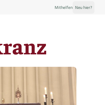
Mithelfen
Neu hier?
Jugend
Glaubenswachstum
Musik
kranz
Taufkurs
Kirchenchöre
sene
Glaubenskurs für Erwachsene
Singen und mitgestalten
n
Taufkurs für Kleinkinder
Little Richards
n Gremien in der Pfarrei Hl. Drei Könige
n
es dienen
Taufvorbereitung für Kinder bis zur 2.
Band von St. Richard
Klasse
Kindergruppe
Erstkommunion
 Gott
und Glaube
Jeden Freitag singen und
Ein Fest der Gemeinschaft mit Jesus
spielen
s
latz
Alphakurs
tz und Treffpunkt für
Freude am Glauben entdecken
t dem
Jüngerschaftsschule