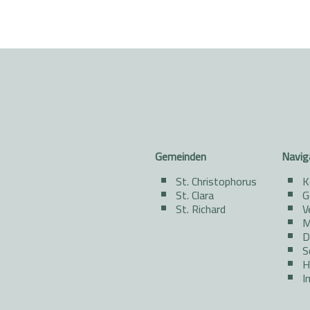
Gemeinden
Navig
St. Christophorus
K
St. Clara
G
St. Richard
V
M
D
S
H
I