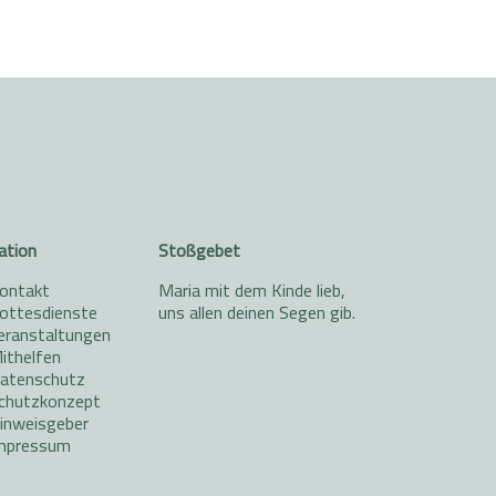
ation
Stoßgebet
ontakt
Maria mit dem Kinde lieb,
ottesdienste
uns allen deinen Segen gib.
eranstaltungen
ithelfen
atenschutz
chutzkonzept
inweisgeber
mpressum