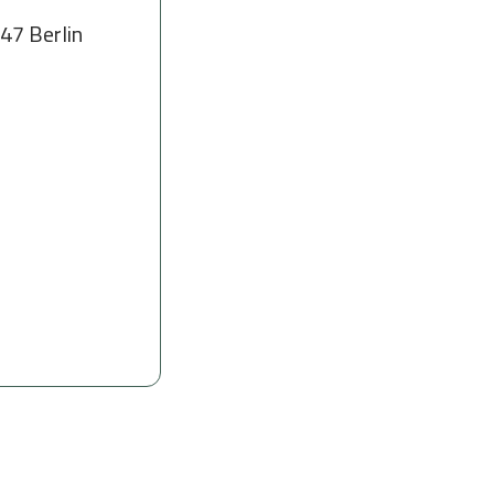
Wachen in der Gottesbeziehung
47 Berlin
Bibel & Exerzitien
Zeit für Gott
Wallfahrt
Gott näher kommen