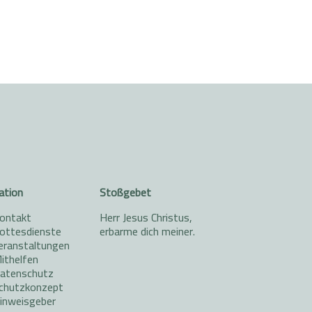
ation
Stoßgebet
ontakt
Herr Jesus Christus,
ottesdienste
erbarme dich meiner.
eranstaltungen
ithelfen
atenschutz
chutzkonzept
inweisgeber