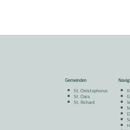
Gemeinden
Navig
St. Christophorus
K
St. Clara
G
St. Richard
V
M
D
S
H