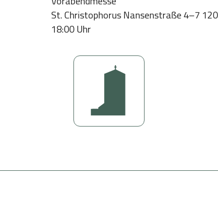
Vorabendmesse
Bildung
St. Christophorus Nansenstraße 4–7 120
Meditation im Alltag
18:00 Uhr
istand
Mittwochs: Zeit der Stille
Reisen
Gemeinsam Zeit verbringen