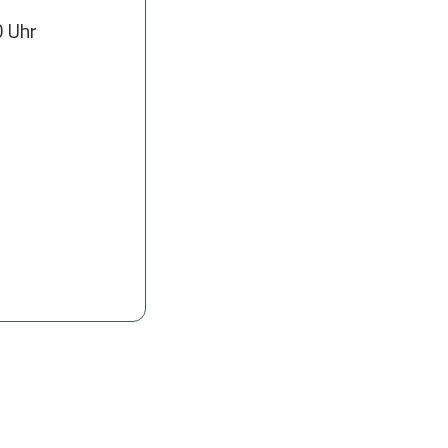
Wachen in der Gottesbeziehung
0 Uhr
Bibel & Exerzitien
Zeit für Gott
Wallfahrt
Gott näher kommen