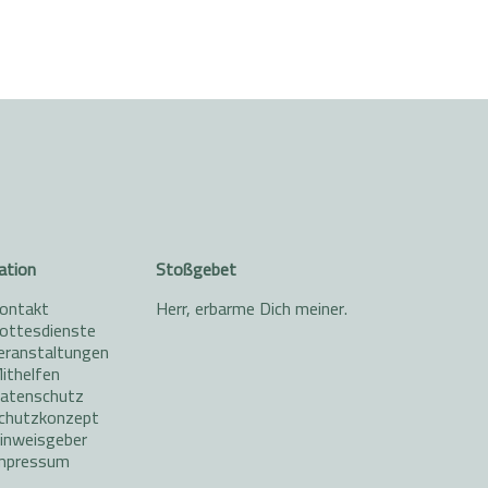
ation
Stoßgebet
ontakt
Herr, erbarme Dich meiner.
ottesdienste
eranstaltungen
ithelfen
atenschutz
chutzkonzept
inweisgeber
mpressum