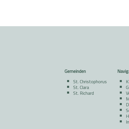
Gemeinden
Navig
St. Christophorus
K
St. Clara
G
St. Richard
V
M
D
S
H
I