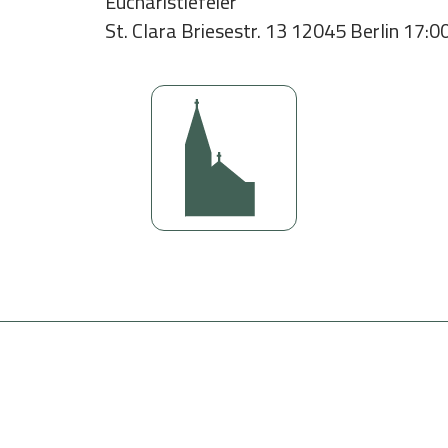
Eucharistiefeier
Bildung
St. Clara Briesestr. 13 12045 Berlin 17:0
Meditation im Alltag
istand
Mittwochs: Zeit der Stille
Reisen
Gemeinsam Zeit verbringen